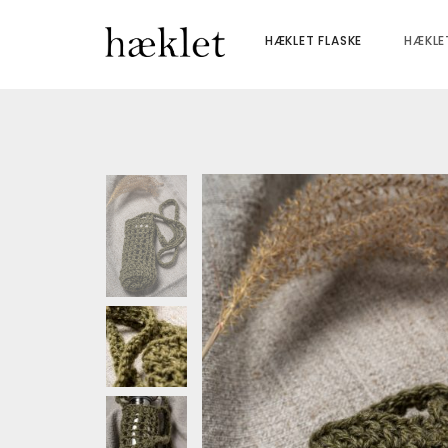
HÆKLET FLASKE
HÆKLE
Weight
0,1 kg
Dimensions
20 × 20 × 10 cm
dunkelblau
,
dunkelbraun
,
dunk
Farbe
mittelgrau
,
olive
,
weiß