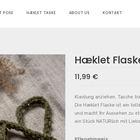
T POSE
HÆKLET TASKE
ABOUT US
KONTAKT
Hæklet Flask
elgrau
,
dunkelgrün
,
hellbraun
,
hellgrau
,
11,99
€
Kleidung anziehen, Tasche tra
Die Hæklet Flaske ist ein to
und macht Ihr Aussehen zu et
ein Stück NATURlich mit Liebe
Pflegehinweis: