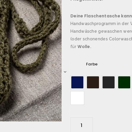
Deine Flaschentasche kann
Handwaschprogramm in der 
Handwäsche gewaschen werde
(oder schonendes Colorwaschm
Wolle.
für
Farbe
H
æ